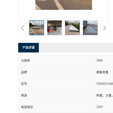
产品详请
5000
分辨率
品牌
鹰衡称重
YH20251160
货号
用途
称重，计量
220V
电源电压