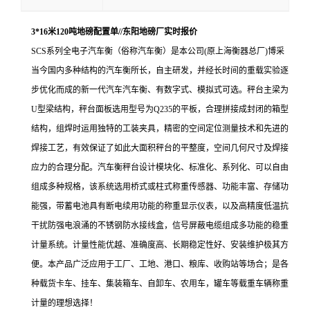
3*16米120吨地磅配置单//东阳地磅厂实时报价
SCS
系列全电子汽车衡（俗称汽车衡）
是本公司
(
原上海衡器总厂
)
博采
当今国内多种结构的汽车衡所长，自主研发，并经长时间的重载实验逐
步优化而成的新一代汽车汽车衡、有数字式、模拟式可选。秤台主梁为
U
型梁结构，秤台面板选用型号为
Q235
的平板，合理拼接成封闭的箱型
结构，组焊时运用独特的工装夹具，精密的空间定位测量技术和先进的
焊接工艺，有效保证了如此大面积秤台的平整度，空间几何尺寸及焊接
应力的合理分配。汽车衡秤台设计模块化、标准化、系列化、可以自由
组成多种规格，该系统选用桥式或柱式称重传感器、功能丰富、存储功
能强，带蓄电池具有断电续用功能的称重显示仪表，以及高精度低温抗
干扰防强电浪涌的不锈钢防水接线盒，信号屏蔽电缆组成多功能的稳重
计量系统。计量性能优越、准确度高、长期稳定性好、安装维护极其方
便。本产品广泛应用于工厂、工地、港口、粮库、收购站等场合；是各
种载货卡车、挂车、集装箱车、自卸车、农用车，罐车等载重车辆称重
计量的理想选择！