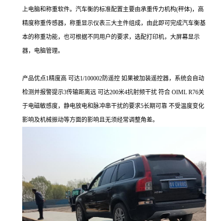
上电脑和称重软件。汽车衡的标准配置主要由承重传力机构(秤体)，高
精度称重传感器，称重显示仪表三大主件组成，由此即可完成汽车衡基
本的称重功能，也可根据不同用户的要求，选配打印机，大屏幕显示
器，电脑管理。
产品优点
1
精度高
可达
1/100002
防遥控
如果被加装遥控器，系统会自动
检测并报警提示
3
传输距离远
可达
200
米
4
抗射频干扰
符合
OIML R76
关
于电磁敏感度，静电放电和脉冲串干扰的要求
5
长期可靠
不受温度变化
影响及机械振动等方面的影响且无须经常调整角差。