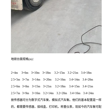
地磅台面规格(m)：
2
×
4m 3
×
6m 3
×
10m 3
×
18m 3.2
×
15m 3.2
×
21m 3.4
×
18m
2.5
×
5m 3
×
7m 3
×
14m 3
×
20m 3.2
×
16m 3.4
×
14m 3.4
×
20m
2.5
×
6m 3
×
8m 3
×
15m 3
×
21m 3.2
×
18m 3.4
×
15m 3.4
×
21m
2.5
×
7m 3
×
9m 3
×
16m 3.2
×
14m 3.2
×
20m 3.4
×
16m 3.4
×
24m
按传感器可分为数字式汽车衡，模拟式汽车衡。他们的基本配置是一样
的，都需要传感器，接线盒，打印机，称重仪表，现如今的汽车衡可配