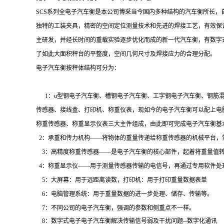
SCS系列全电子汽车衡是本公司博采当今国内多种结构的汽车衡所长
独特的工装夹具，精密的空间定位测量技术和先进的焊接工艺，有效保
主研发，并经长时间的重载实验逐步优化而成的新一代汽车衡，有数字
了如此大面积秤台的平整度，空间几何尺寸及焊接应力的合理分配。
电子汽车衡按秤体结构可分为：
1：u型钢电子汽车衡、槽钢电子汽车衡、工字钢电子汽车衡、钢筋
传感器、接线盒、打印机、称重仪表，现如今的电子汽车衡可以配上电脑和称重
称重传感器、称重显示仪表三大主件组成，由此即可完成电子汽车衡基
2：承重和传力机构——将物体的重量传递给称重传感器的机械平台
3：高精度称重传感器——是电子汽车衡的核心部件，起着将重量值
4：称重显示仪——用于测量传感器传输的电信号，再通过专用软
5：大屏幕：用于远距离读数，打印机：用于打印重量数据表单
6：电脑管理系统：用于重量数据的进一步处理、储存、传输等。
7：不同公司的电子汽车衡，强调的参数和侧重点不一样。
8
：数字式电子电子汽车衡解决传输信号弱及干扰问题
--
数字化通讯