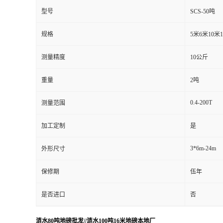
型号
SCS-50吨
规格
5米6米10米
测量精度
10公斤
重量
2吨
0.4-200T
测量范围
加工定制
是
3*6m-24m
外形尺寸
保修期
伍年
是否进口
否
涟水80吨地磅批发//涟水100吨16米地磅本地厂