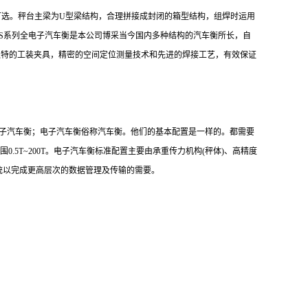
可选。秤台主梁为U型梁结构，合理拼接成封闭的箱型结构，组焊时运用
CS系列全电子汽车衡是本公司博采当今国内多种结构的汽车衡所长，自
独特的工装夹具，精密的空间定位测量技术和先进的焊接工艺，有效保证
电子汽车衡；电子汽车衡俗称汽车衡。他们的基本配置是一样的。都需要
.5T~200T。电子汽车衡标准配置主要由承重传力机构(秤体)、高精度
统以完成更高层次的数据管理及传输的需要。
系统。