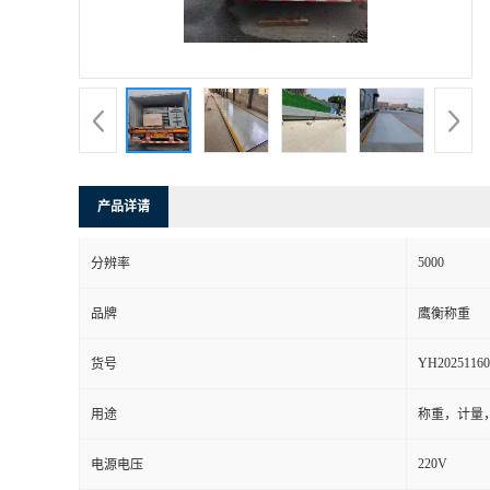
产品详请
5000
分辨率
品牌
鹰衡称重
YH20251160
货号
用途
称重，计量
220V
电源电压