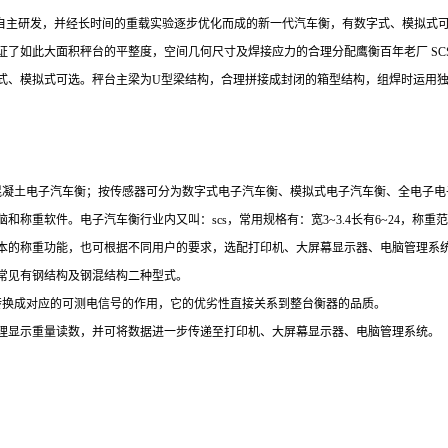
，自主研发，并经长时间的重载实验逐步优化而成的新一代汽车衡，有数字式、模拟式
证了如此大面积秤台的平整度，空间几何尺寸及焊接应力的合理分配鹰衡百年老厂 S
式、模拟式可选。秤台主梁为U型梁结构，合理拼接成封闭的箱型结构，组焊时运用
混凝土电子汽车衡；按传感器可分为数字式电子汽车衡、模拟式电子汽车衡、全电子
软件。电子汽车衡行业内又叫：scs，常用规格有：宽3~3.4长有6~24，称重范围0
本的称重功能，也可根据不同用户的要求，选配打印机、大屏幕显示器、电脑管理系
，常见有钢结构及钢混结构二种型式。
转换成对应的可测电信号的作用，它的优劣性直接关系到整台衡器的品质。
件处理显示重量读数，并可将数据进一步传递至打印机、大屏幕显示器、电脑管理