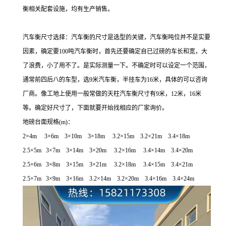
衡相关配套设施，均有生产销售
。
汽车衡尺寸选择：汽车衡的尺寸是选型的关键，汽车衡吨位并不是实要
因素，确定要100吨汽车衡时，首先还要确定自已过磅的车长和宽，大
了浪费，小了用不了。是实际测量一下。不确定时可以设定一个范围，
通常前四后八的车型，选9米汽车衡，半挂车为16米，具体的可以咨询
厂商。像工地上使用一般常做的天柱汽车衡尺寸有9米，12米，16米
等。确定好尺寸了，下面就要开始找相应的厂家询价。
地磅台面规格
(m)
：
2
×
4m 3
×
6m 3
×
10m 3
×
18m 3.2
×
15m 3.2
×
21m 3.4
×
18m
2.5
×
5m 3
×
7m 3
×
14m 3
×
20m 3.2
×
16m 3.4
×
14m 3.4
×
20m
2.5
×
6m 3
×
8m 3
×
15m 3
×
21m 3.2
×
18m 3.4
×
15m 3.4
×
21m
2.5
×
7m 3
×
9m 3
×
16m 3.2
×
14m 3.2
×
20m 3.4
×
16m 3.4
×
24m