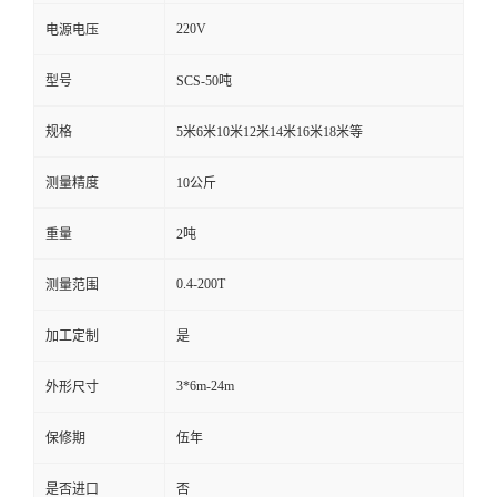
220V
电源电压
型号
SCS-50吨
规格
5米6米10米12米14米16米18米等
测量精度
10公斤
重量
2吨
0.4-200T
测量范围
加工定制
是
3*6m-24m
外形尺寸
保修期
伍年
是否进口
否