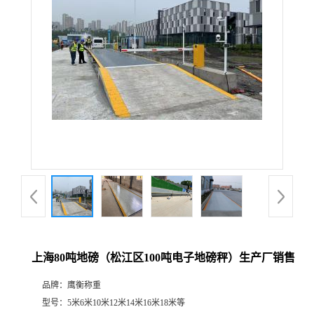
上海80吨地磅（松江区100吨电子地磅秤）生产厂销售
品牌：
鹰衡称重
型号：
5米6米10米12米14米16米18米等