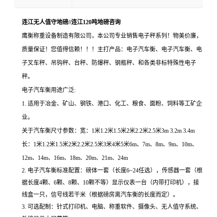
连江无人值守地磅//连江120吨地磅咨询
鹰衡称重设备制造有限公司，本公司专业销售电子秤系列！物美价廉，
质量保证！您值得信赖！！！主打产品：电子汽车衡、电子汽车衡、电
子叉车秤、吊钩秤、台秤、防爆秤、钢瓶秤、和各类非标特殊性电子
秤。
电子汽车衡
用途广泛
:
1. 适用于冶金、矿山、钢铁、港口、化工、粮食、面粉、饲料等工矿企
业。
关于汽车衡尺寸参数：宽：
1米1.2米1.5米2米2.2米2.5米3m 3.2m 3.4m
长：1米1.2米1.5米2米2.2米2.5米3米4米5米6m、7m、8m、9m、10m、
12m、14m、16m、18m、20m、21m、24m
2.
电子汽车衡标准配置：磅体一套（长度
6~24
任选），传感器一套（根
据长度
4
颗、
6
颗、
8
颗、
10
颗不等）显示仪表一台（内带打印机），接
线盒一只，信号线若干米（根据磅房离汽车衡的长度而定）。
3.
可选配制：针式打印机、电脑、称重软件、摄像头、无人值守系统、