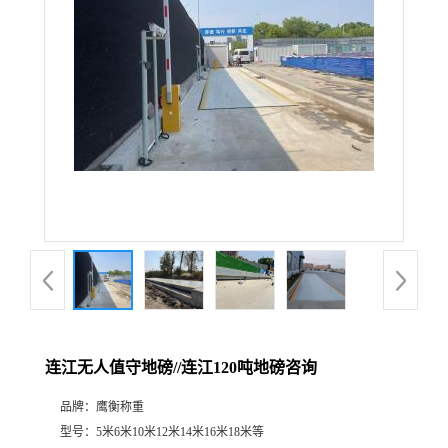
连江无人值守地磅//连江120吨地磅咨询
品牌：
鹰衡称重
型号：
5米6米10米12米14米16米18米等