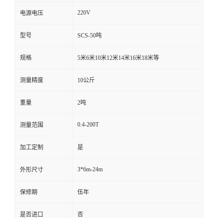
220V
电源电压
型号
SCS-50吨
规格
5米6米10米12米14米16米18米等
测量精度
10公斤
重量
2吨
0.4-200T
测量范围
加工定制
是
3*6m-24m
外形尺寸
保修期
伍年
是否进口
否