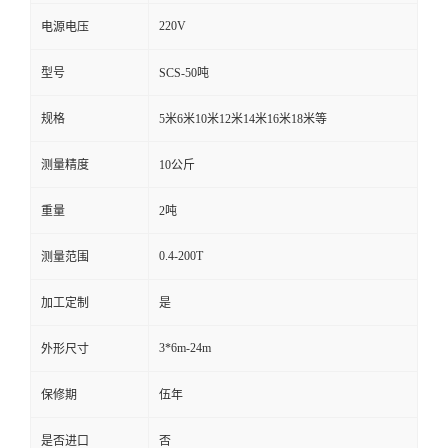
220V
电源电压
型号
SCS-50吨
规格
5米6米10米12米14米16米18米等
测量精度
10公斤
重量
2吨
0.4-200T
测量范围
加工定制
是
3*6m-24m
外形尺寸
保修期
伍年
是否进口
否