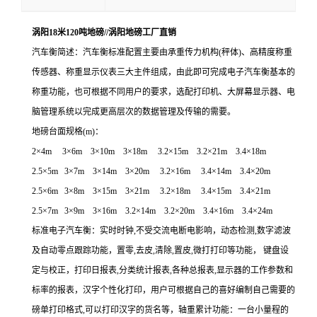
涡阳18米120吨地磅//涡阳地磅工厂直销
汽车衡简述：汽车衡标准配置主要由承重传力机构(秤体)、高精度称重
传感器、称重显示仪表三大主件组成，由此即可完成电子汽车衡基本的
称重功能，也可根据不同用户的要求，选配打印机、大屏幕显示器、电
脑管理系统以完成更高层次的数据管理及传输的需要。
地磅台面规格
(m)
：
2
×
4m 3
×
6m 3
×
10m 3
×
18m 3.2
×
15m 3.2
×
21m 3.4
×
18m
2.5
×
5m 3
×
7m 3
×
14m 3
×
20m 3.2
×
16m 3.4
×
14m 3.4
×
20m
2.5
×
6m 3
×
8m 3
×
15m 3
×
21m 3.2
×
18m 3.4
×
15m 3.4
×
21m
2.5×7m 3×9m 3×16m 3.2×14m 3.2×20m 3.4×16m 3.4×24m
标准电子汽车衡：
实时时钟
,
不受交流电断电影响，动态检测
,
数字滤波
及自动零点跟踪功能，置零
,
去皮
,
清除
,
置皮
,
微打打印等功能，
键盘设
定与校正，打印日报表
,
分类统计报表
,
各种总报表
,
显示器的工作参数和
标率的报表，汉字个性化打印，用户可根据自己的喜好编制自己需要的
磅单打印格式
,
可以打印汉字的货名等，轴重累计功能：一台小量程的