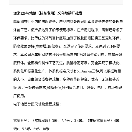
18米120吨地磅（挂车专用）义乌地磅厂批发
鹰衡拥有行业内的防腐设备，产品防腐处理采用本套设备先进的处理与
涂覆工艺，使产品达到了船级使用标准，在应用过程中，鹰衡还考虑了
环保要求，比传统的环氧富锌底漆加氯丁橡胶面漆防腐工艺更加环保，
防腐效果更好(寿命增加3倍多)，既满足了使用要求，又达到了环保要
求。本公司汽车衡钢结构秤台采用标准的U形冷弯型钢组焊，属超高强
度秤体，全部构件制作工艺先进，质量稳定可靠。完全实现了模块化、
系列化和标准化生产，体系列标准尺寸有5m,6m,7m三种,可以根据称量
的大小，自由组合成各种规格、多种称量的秤台。优点：无连接处盖
板,满足高频过磅需求,故障率低,特别适合港口、码头、电厂，垃圾处理
厂使用。
电子地磅台面尺寸及量程规格：
宽度系列：（常规宽度）
3米 、3.2米 、3.4米。（非标宽度系列）4米、
5米、5.5米、6米、10米