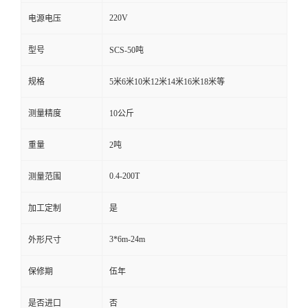
220V
电源电压
型号
SCS-50吨
规格
5米6米10米12米14米16米18米等
测量精度
10公斤
重量
2吨
0.4-200T
测量范围
加工定制
是
3*6m-24m
外形尺寸
保修期
伍年
是否进口
否