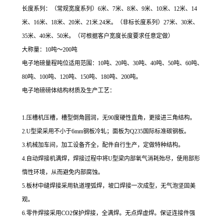
长度系列：（常规宽度系列）
6米、7米、8米、9米、10米、12米、14
米、16米、18米、20米、21米.24米。（非标长度系列）27米、30米、
35米、40米、50米。（可根据客户宽度长度要求任意定做）
大称量：10吨～200吨
电子地磅量程吨位适用范围：
10吨、20吨、30吨、40吨、50吨、60吨、
80吨、100吨、120吨、150吨、180吨、200吨。
电子地磅磅体结构材质及生产工艺：
1.压槽机压槽，槽型倒角圆润，无90度硬性直角，更接进三角结构。
2.U型梁采用不小于6mm钢板冷轧；面板为Q235国际标准碳钢板。
3.机械加车间，加工设备齐全，配件自行生产，定做特种结构。
4.自动焊接机满焊，焊接过程中将U型梁内部氧气消耗殆尽，使用部形
惰性环境，从而避免内部腐蚀。
5.板材中缝焊接采用轨道埋弧焊，坡口焊接一次成型，无气泡坚固美
观。
6.零件焊接采用CO2保护焊接，全满焊。无点焊虚焊。保证连接件强