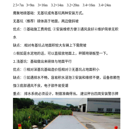
2.5
×
7m 3
×
9m 3
×
16m 3.2
×
14m 3.2
×
20m 3.4
×
16m 3.4
×
24m
鹰衡地磅基础：无基坑或有基坑两种安装方式。
无基坑（推荐）磅体高于地面，两边做斜坡
优点：
①基础施工费用低. ②安装维修方便③通风良好④维护简单无积
水
缺点：
.相对有基坑占地面积较大车辆上下需爬坡
☆假如是水泥地的话，可以直接放地面上，秤脚用钢板垫一下。
⒉浅基坑：基础做出来磅体与地面平行
优点：
①相对深基坑基础造价低相对②无基坑占地面积小
缺点：
①如遇排水不畅，容易积水浸泡②安装和维修不便，设备依赖性
强③底部通风不良，电子部件易受潮
重点：
.排水系统必须设计，制做准确得当。.建议秤台四周安装警示牌