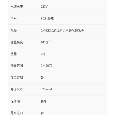
220V
电源电压
型号
SCS-50吨
规格
5米6米10米12米14米16米18米等
测量精度
10公斤
重量
2吨
0.4-200T
测量范围
加工定制
是
3*6m-24m
外形尺寸
保修期
伍年
是否进口
否