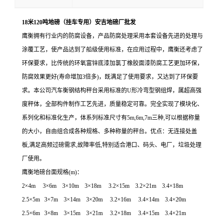
18米120吨地磅（挂车专用）安吉地磅厂批发
鹰衡拥有行业内的防腐设备，产品防腐处理采用本套设备先进的处理与
涂覆工艺，使产品达到了船级使用标准，在应用过程中，鹰衡还考虑了
环保要求，比传统的环氧富锌底漆加氯丁橡胶面漆防腐工艺更加环保，
防腐效果更好(寿命增加3倍多)，既满足了使用要求，又达到了环保要
求。本公司汽车衡钢结构秤台采用标准的U形冷弯型钢组焊，属超高强
度秤体，全部构件制作工艺先进，质量稳定可靠。完全实现了模块化、
系列化和标准化生产，体系列标准尺寸有5m,6m,7m三种,可以根据称量
的大小，自由组合成各种规格、多种称量的秤台。优点：无连接处盖
板,满足高频过磅需求,故障率低,特别适合港口、码头、电厂，垃圾处理
厂使用。
鹰衡地磅台面规格(m)：
2
×
4m 3
×
6m 3
×
10m 3
×
18m 3.2
×
15m 3.2
×
21m 3.4
×
18m
2.5
×
5m 3
×
7m 3
×
14m 3
×
20m 3.2
×
16m 3.4
×
14m 3.4
×
20m
2.5
×
6m 3
×
8m 3
×
15m 3
×
21m 3.2
×
18m 3.4
×
15m 3.4
×
21m