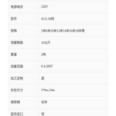
220V
电源电压
型号
SCS-50吨
规格
5米6米10米12米14米16米18米等
测量精度
10公斤
重量
2吨
0.4-200T
测量范围
加工定制
是
3*6m-24m
外形尺寸
保修期
伍年
是否进口
否