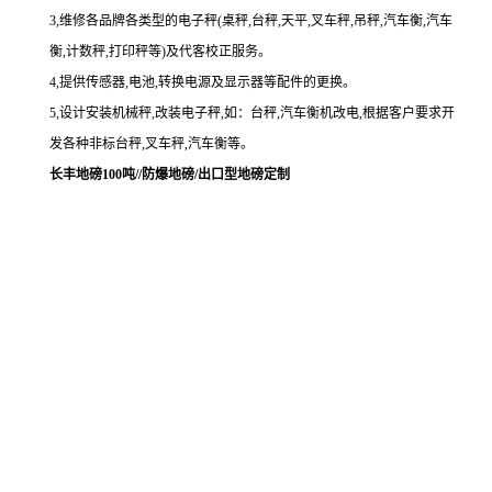
3,维修各品牌各类型的电子秤(桌秤,台秤,天平,叉车秤,吊秤,汽车衡,汽车
衡,计数秤,打印秤等)及代客校正服务。
4,提供传感器,电池,转换电源及显示器等配件的更换。
5,设计安装机械秤,改装电子秤,如：台秤,汽车衡机改电,根据客户要求开
发各种非标台秤,叉车秤,汽车衡等。
长丰地磅100吨//防爆地磅/出口型地磅定制