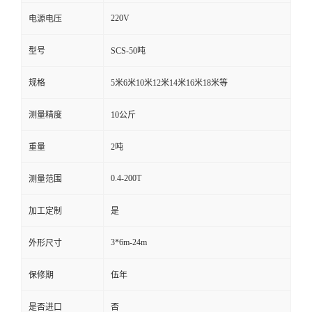
220V
电源电压
型号
SCS-50吨
规格
5米6米10米12米14米16米18米等
测量精度
10公斤
重量
2吨
0.4-200T
测量范围
加工定制
是
3*6m-24m
外形尺寸
保修期
伍年
是否进口
否