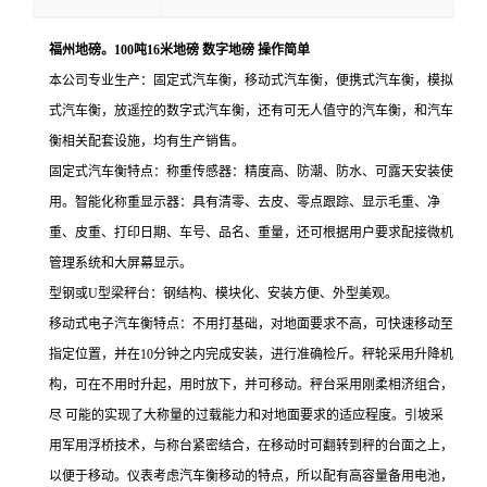
福州地磅。100吨16米地磅 数字地磅 操作简单
本公司专业生产
：
固定式汽车衡，移动式汽车衡，便携式汽车衡，模拟
式汽车衡，放遥控的数字式汽车衡，还有可无人值守的汽车衡，和汽车
衡相关配套设施，均有生产销售
。
固定式汽车衡特点：称重传感器：精度高、防潮、防水、可露天安装使
用。智能化称重显示器：具有清零、去皮、零点跟踪、显示毛重、净
重、皮重、打印日期、车号、品名、重量，还可根据用户要求配接微机
管理系统和大屏幕显示。
型钢或U型梁秤台：钢结构、模块化、安装方便、外型美观。
移动式电子汽车衡特点：不用打基础，对地面要求不高，可快速移动至
指定位置，并在10分钟之内完成安装，进行准确检斤。秤轮采用升降机
构，可在不用时升起，用时放下，并可移动。秤台采用刚柔相济组合，
尽 可能的实现了大称量的过载能力和对地面要求的适应程度。引坡采
用军用浮桥技术，与称台紧密结合，在移动时可翻转到秤的台面之上，
以便于移动。仪表考虑汽车衡移动的特点，所以配有高容量备用电池，