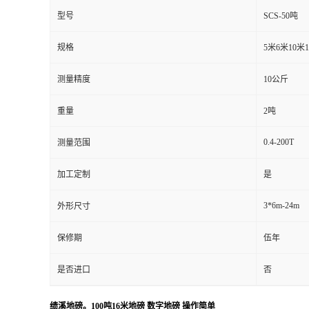
型号
SCS-50吨
规格
5米6米10米
测量精度
10公斤
重量
2吨
0.4-200T
测量范围
加工定制
是
3*6m-24m
外形尺寸
保修期
伍年
是否进口
否
绩溪地磅。100吨16米地磅 数字地磅 操作简单