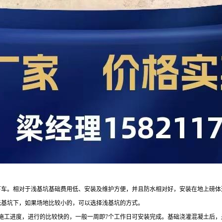
下车。相对于浅基坑基础费用低、安装及维护方便，并且防水相对好，安装在地上磅体
无基坑下，如果场地比较小的，可以选择浅基坑的方式。
施工进度，进行的比较快的，一般一周即7个工作日可安装完成。基础浇灌混凝土后，