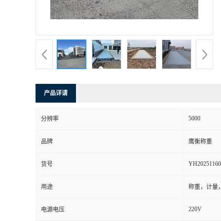
产品详请
5000
分辨率
品牌
鹰衡称重
YH20251160
货号
用途
称重，计量
220V
电源电压