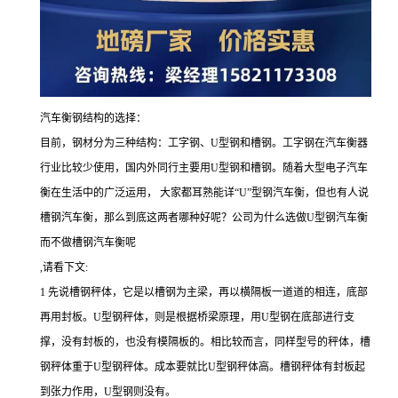
汽车衡钢结构的选择：
目前，钢材分为三种结构：工字钢、U型钢和槽钢。工字钢在汽车衡器
行业比较少使用，国内外同行主要用U型钢和槽钢。随着大型电子汽车
衡在生活中的广泛运用， 大家都耳熟能详“U”型钢汽车衡，但也有人说
槽钢汽车衡，那么到底这两者哪种好呢？公司为什么选做U型钢汽车衡
而不做槽钢汽车衡呢
,请看下文:
1 先说槽钢秤体，它是以槽钢为主梁，再以横隔板一道道的相连，底部
再用封板。U型钢秤体，则是根据桥梁原理，用U型钢在底部进行支
撑，没有封板的，也没有模隔板的。相比较而言，同样型号的秤体，槽
钢秤体重于U型钢秤体。成本要就比U型钢秤体高。槽钢秤体有封板起
到张力作用，U型钢则没有。