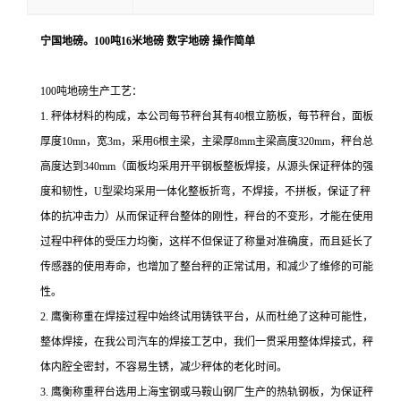
宁国地磅。100吨16米地磅 数字地磅 操作简单
100
吨地磅
生产工艺：
1. 秤体材料的构成，本公司每节秤台其有40根立筋板，每节秤台，面板
厚度10mn，宽3m，采用6根主梁，主梁厚8mm主梁高度320mm，秤台总
高度达到340mm（面板均采用开平钢板整板焊接，从源头保证秤体的强
度和韧性，U型梁均采用一体化整板折弯，不焊接，不拼板，保证了秤
体的抗冲击力）从而保证秤台整体的刚性，秤台的不变形，才能在使用
过程中秤体的受压力均衡，这样不但保证了称量对准确度，而且延长了
传感器的使用寿命，也增加了整台秤的正常试用，和减少了维修的可能
性。
2.
鹰衡称重在焊接过程中始终试用铸铁平台，从而杜绝了这种可能性，
整体焊接，在我公司汽车的焊接工艺中，我们一贯采用整体焊接式，秤
体内腔全密封，不容易生锈，减少秤体的老化时间。
3.
鹰衡称重秤台选用上海宝钢或马鞍山钢厂生产的热轨钢板，为保证秤