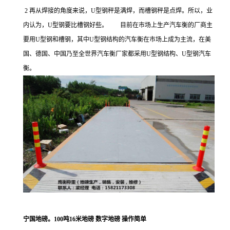
2
再从焊接的角度来说，
U
型钢秤是满焊，而槽钢秤是点焊。所以，业
内认为，
U
型钢要比槽钢好些。 目前在市场上生产汽车衡的厂商主
要用
U
型钢和槽钢，其中
U
型钢结构的汽车衡在市场上成为主流，在美
国、德国、中国乃至全世界汽车衡厂家都采用
U
型钢结构、
U
型钢汽车
衡。
宁国地磅。100吨16米地磅 数字地磅 操作简单