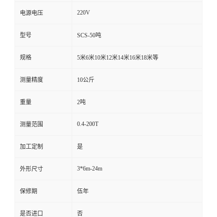
220V
电源电压
型号
SCS-50吨
规格
5米6米10米12米14米16米18米等
测量精度
10公斤
重量
2吨
0.4-200T
测量范围
加工定制
是
3*6m-24m
外形尺寸
保修期
伍年
是否进口
否