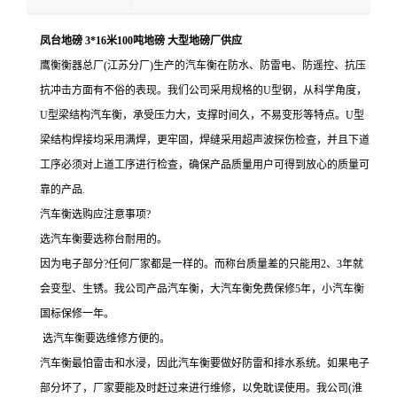
凤台地磅 3*16米100吨地磅 大型地磅厂供应
鹰衡衡器总厂
(
江苏
分厂
)生产的汽车衡在防水、防雷电、防遥控、抗压
抗冲击方面有不俗的表现。
我们公司采用规格的
U型钢，从科学角度，
U型梁结构汽车衡，承受压力大，支撑时间久，不易变形等特点。U型
梁结构焊接均采用满焊，更牢固，焊缝采用超声波探伤检查，并且下道
工序必须对上道工序进行检查，确保产品质量用户可得到放心的质量可
靠的产品.
汽车衡选购应注意事项?
选汽车衡要选称台耐用的。
因为电子部分?任何厂家都是一样的。而称台质量差的只能用2、3年就
会变型、生锈。我公司产品汽车衡，大汽车衡免费保修5年，小汽车衡
国标保修一年。
选汽车衡要选维修方便的。
汽车衡最怕雷击和水浸，因此汽车衡要做好防雷和排水系统。如果电子
部分坏了，厂家要能及时赶过来进行维修，以免耽误使用。我公司(淮