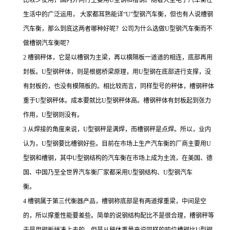
生活中的广泛运用， 大家都耳熟能详“U”型钢汽车衡，但也有人说槽钢
汽车衡，那么到底这两者哪种好呢？公司为什么选做U型钢汽车衡而不
做槽钢汽车衡呢？
2 槽钢秤体，它是以槽钢为主梁，再以横隔板一道道的相连，底部再用
封板。U型钢秤体，则是根据桥梁原理，用U型钢在底部进行支撑，没
有封板的，也没有模隔板的。相比较而言，同样型号的秤体，槽钢秤体
重于U型钢秤体。成本要就比U型钢秤体高。槽钢秤体有封板起到张力
作用，U型钢则没有。
3 从焊接的角度来说，U型钢秤是满焊，而槽钢秤是点焊。所以，业内
认为，U型钢要比槽钢好些。目前在市场上生产汽车衡的厂商主要用U
型钢和槽钢，其中U型钢结构的汽车衡在市场上成为主流，在美国、德
国、中国乃至全世界汽车衡厂家都采用U型钢结构、U型钢汽车
衡。
4 槽钢属于第三代衡器产品，槽钢称底部是有两道撑重梁，中间是空
的，所以撑重性能要差些。简单的说钢结构配比不是很合理，槽钢秤等
于是用钢板拼凑上去的。但是从秤体重量来说同样的吨位槽钢比U型钢