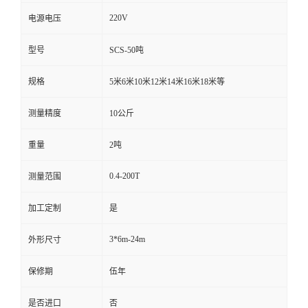
220V
电源电压
型号
SCS-50吨
规格
5米6米10米12米14米16米18米等
测量精度
10公斤
重量
2吨
0.4-200T
测量范围
加工定制
是
3*6m-24m
外形尺寸
保修期
伍年
是否进口
否