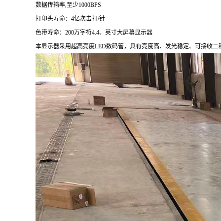
数据传输率,至少1000BPS
打印头寿命：4亿次击打/针
色带寿命：200万字符4.4、英寸大屏幕显示器
本显示器采用超高亮度
LED
数码管，具有亮度高、发光稳定、可接收二