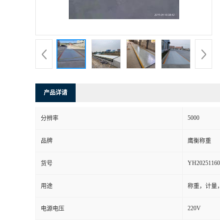
产品详请
5000
分辨率
品牌
鹰衡称重
YH20251160
货号
用途
称重，计量
220V
电源电压