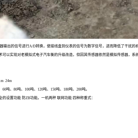
感器输出的信号进行A/D转换，使接线盒到仪表的信号为数字信号，进而降低了干扰的
技术可以实现对老模拟式电子汽车衡的升级改造，但因其传感器依然是模拟传感器，
m 24m
、
60
吨、
80
吨、
100
吨、
120
吨、
150
吨、
180
吨、
200
吨。
全的设置功能
防ZB功能。一机两秤
联网功能 四种称重式：