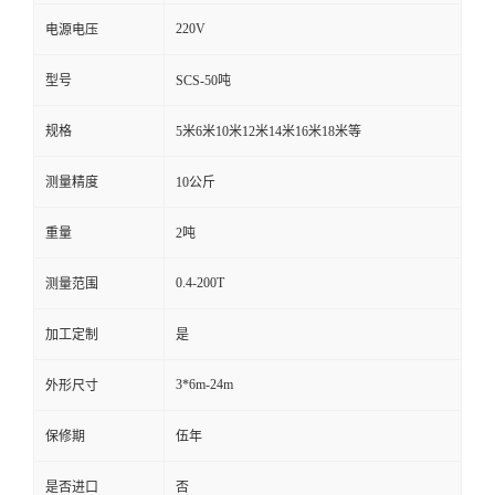
220V
电源电压
型号
SCS-50吨
规格
5米6米10米12米14米16米18米等
测量精度
10公斤
重量
2吨
0.4-200T
测量范围
加工定制
是
3*6m-24m
外形尺寸
保修期
伍年
是否进口
否