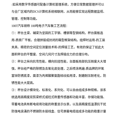
-如采用数字传感器可配备计算机管理系统，方便日常数据管理并可以
与全厂区域内的DCS计算机系统相联网，从而能够实现远程数据监视、
管理、控制等功能。
100T汽车磅称 100吨电子汽车衡工艺流程：
①：秤台主梁、辅梁为坚固的工字钢、槽钢等型钢结构，秤台面板选
用-质原厂平板，合理拼接成封闭的箱型框架结构。组焊时运用-的工装
夹具、精密的空间定位测量技术和-的焊接工艺，有效的保证了如此大
面积秤台的平整度、空间几何尺寸及焊接应力的合理分布。
②：秤台之纵向抗弯性能，横向抗扭性能，台面板局部抗压刚度大大增
强，秤台经严格的除锈及去氧化皮处理，之后喷涂两遍-质品牌的环氧
富锌防锈底漆，面漆为丙烯酸聚氨脂桔纹船用漆，耐磨耐压耐老化，防
锈性能大大提高。
③：秤台设计模块化、标准化、系列化、可以自由组成多种规格，该系
统选用高精度双剪梁桥式或柱式称重传感器和功能丰富、存储功能强、
带蓄电池具有断电续用功能的称重显示仪表，以及高精度低温漂抗干扰
防强电浪涌的不锈钢防水接线盒、信号屏蔽电缆组成多功能的稳重计量