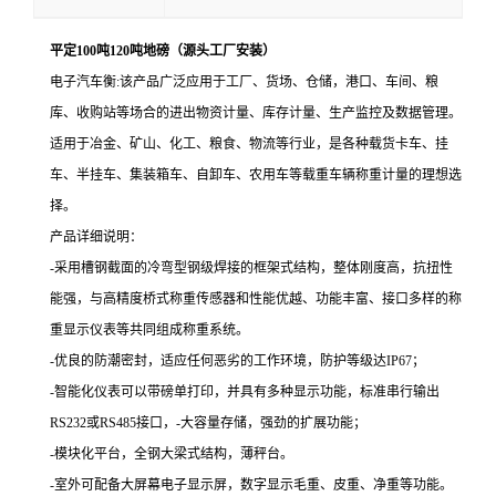
平定100吨120吨地磅（源头工厂安装）
电子汽车衡:该产品广泛应用于工厂、货场、仓储，港口、车间、粮
库、收购站等场合的进出物资计量、库存计量、生产监控及数据管理。
适用于冶金、矿山、化工、粮食、物流等行业，是各种载货卡车、挂
车、半挂车、集装箱车、自卸车、农用车等载重车辆称重计量的理想选
择。
产品详细说明：
-采用槽钢截面的冷弯型钢级焊接的框架式结构，整体刚度高，抗扭性
能强，与高精度桥式称重传感器和性能优越、功能丰富、接口多样的称
重显示仪表等共同组成称重系统。
-优良的防潮密封，适应任何恶劣的工作环境，防护等级达IP67；
-智能化仪表可以带磅单打印，并具有多种显示功能，标准串行输出
RS232或RS485接口，-大容量存储，强劲的扩展功能；
-模块化平台，全钢大梁式结构，薄秤台。
-室外可配备大屏幕电子显示屏，数字显示毛重、皮重、净重等功能。