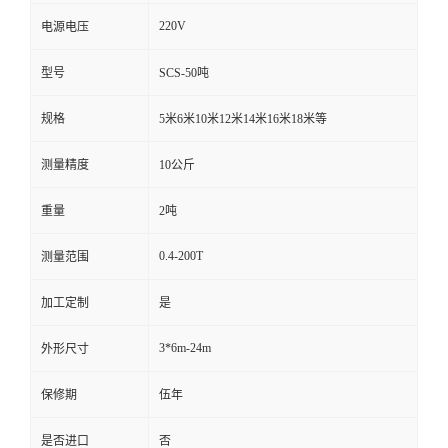
220V
电源电压
型号
SCS-50吨
规格
5米6米10米12米14米16米18米等
测量精度
10公斤
重量
2吨
0.4-200T
测量范围
加工定制
是
3*6m-24m
外形尺寸
保修期
伍年
是否进口
否