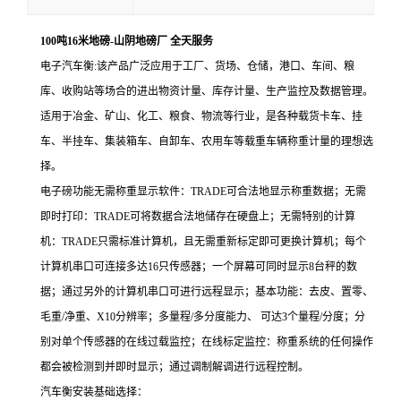
100吨16米地磅-山阴地磅厂 全天服务
电子汽车衡:该产品广泛应用于工厂、货场、仓储，港口、车间、粮
库、收购站等场合的进出物资计量、库存计量、生产监控及数据管理。
适用于冶金、矿山、化工、粮食、物流等行业，是各种载货卡车、挂
车、半挂车、集装箱车、自卸车、农用车等载重车辆称重计量的理想选
择。
电子磅功能
无需称重显示软件：TRADE可合法地显示称重数据；无需
即时打印：TRADE可将数据合法地储存在硬盘上；无需特别的计算
机：TRADE只需标准计算机，且无需重新标定即可更换计算机；每个
计算机串口可连接多达16只传感器；一个屏幕可同时显示8台秤的数
据；通过另外的计算机串口可进行远程显示；基本功能：去皮、置零、
毛重/净重、X10分辨率；多量程/多分度能力、 可达3个量程/分度；分
别对单个传感器的在线过载监控；在线标定监控：称重系统的任何操作
都会被检测到并即时显示；通过调制解调进行远程控制。
汽车衡安装基础选择：