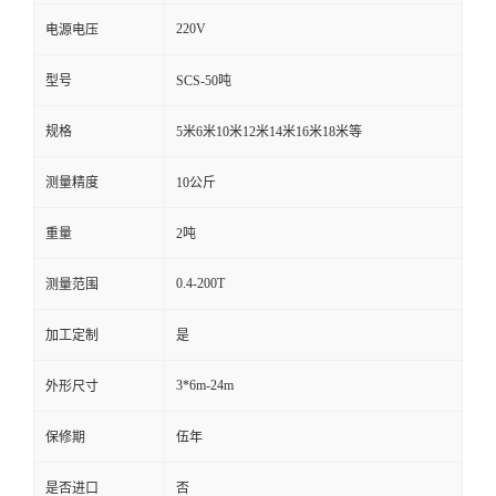
220V
电源电压
型号
SCS-50吨
规格
5米6米10米12米14米16米18米等
测量精度
10公斤
重量
2吨
0.4-200T
测量范围
加工定制
是
3*6m-24m
外形尺寸
保修期
伍年
是否进口
否