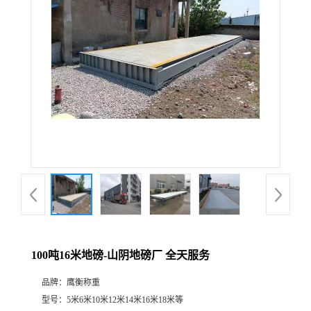
100吨16米地磅-山阴地磅厂 全天服务
品牌：
鹰衡称重
型号：
5米6米10米12米14米16米18米等