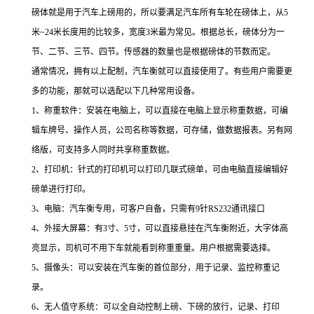
磅体就是用于汽车上磅用的，所以要满足汽车所有车轮在磅体上，从
5
米
~24
米长度用的比较多，宽度
3
米最为常见。根据总长，磅体分为一
节、二节、三节、四节。传感器的数量也是根据磅体的节数而定。
通常情况，拥有以上配制，汽车衡就可以直接使用了。有些用户需要更
多的功能，那就可以选配以下几种常用设备。
1
、称重软件：安装在电脑上，可以直接在电脑上显示称重数据，可编
辑车牌号、操作人员，公司名称等数据，可存储，做数据报表。另有网
络版，可支持多人同时共享称重数据。
2
、打印机：针式的打印机可以打印几联式磅单，可由电脑直接编辑好
磅单进行打印。
3
、电脑：汽车衡专用，可客户自备，只需有
9
针
RS232
通讯接口
4
、外接大屏幕：有
3
寸、
5
寸，可以直接悬挂在汽车衡附近，大字体高
亮显示，司机可不用下车就能看到称重重量。用户根据需要选择。
5
、摄像头：可以安装在汽车衡的首位部分，用于记录、监控称重记
录。
6
、无人值守系统：可以全自动控制上磅、下磅的放行，记录、打印