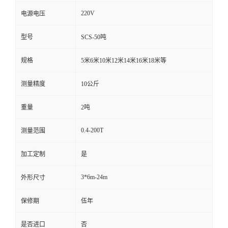
220V
电源电压
型号
SCS-50吨
规格
5米6米10米12米14米16米18米等
测量精度
10公斤
重量
2吨
0.4-200T
测量范围
加工定制
是
3*6m-24m
外形尺寸
保修期
伍年
是否进口
否