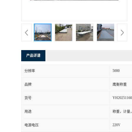
产品详请
5000
分辨率
品牌
鹰衡称重
YH20251160
货号
用途
称重，计量
220V
电源电压