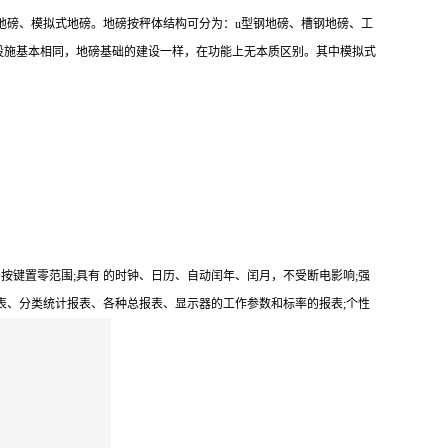
地磅、模拟式地磅。地磅按秤体结构可分为：u型钢地磅、槽钢地磅、工
设施基本相同，地磅基础的建设一样，在功能上无本质区别。其中模拟式
按键置零范围;具有 的时钟、日历、自动闰年、闰月，不受断电影响;强
表、分类统计报表、各种总报表、显示器的工作参数和标率的报表;个性