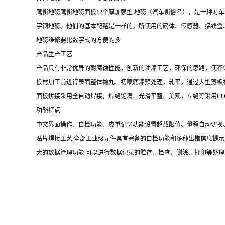
鹰衡地磅鹰衡地磅面板
12个厚加强型 地磅（汽车衡俗名），是一种
字钢地磅。他们的基本配臵是一样的。所使用的磅体、传感器、接线盒
地磅维修要比数字式的方便的多
产品生产工艺
产品具有非常优异的耐腐蚀性能，创新的油漆工艺，环保的思路，使秤
板材加工前进行表面整体抛丸、初喷底漆预处理，轧平，通过大型剪板
面板拼接采用全自动焊接，焊缝饱满、光滑平整、美观，立缝等采用
C
功能特点
中文界面操作、自检功能、皮重记忆功能设置超载限值、量程自动切换
贴片焊接工艺
,全部工业级元件
具有完备的自检功能和多种出错信息提示
大的数据管理功能,可以进行数据记录的贮存、检查、删除、打印等处