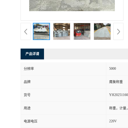
产品详请
5000
分辨率
品牌
鹰衡称重
YH20251160
货号
用途
称重，计量
220V
电源电压