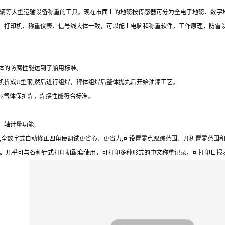
对车辆等大型运输设备称重的工具。现在市面上的地磅按传感器可分为全电子地磅、数字
、打印机、称重仪表、信号线大体一致，可以配上电脑和称重软件，工作原理，防雷
体的防腐性能达到了船用标准。
机折成
U型钢,然后进行组焊，秤体组焊后整体抛丸后开始油漆工艺。
O2气体保护焊，焊接性能符合标准。
、轴计量功能;
;全数字式自动修正四角使调试更省心、更省力;可设置零点跟踪范围、开机置零范围和
理。几乎可与各种针式打印机配套使用，可打印多种形式的中文称重记录，可打印日报