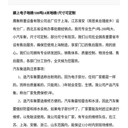
颍上电子地磅/100吨14米地磅//尺寸可定制
鹰衡称重设备有限公司
总
厂
位于上海，江苏淮安
（周恩来总理故乡）
设
有分厂，
西北五省设有办事处跟经销点。我司专业
生产
1
吨
-200
吨大、
小汽车衡，尺寸可定制，部分尺寸有现货。我们公司在全国各重要省市
设有售后服务，确保您使用上海制造，享家门口的售后服务
，
用的放
心。我们公司拥有专业研发团队，销售体系、质量控制、物流仓储、售
后服务，各部门分工协作，全天候为您服务。
汽车衡选购注意事项：
1、选汽车衡要选称台耐用的。因为电子部分，任何厂家都是一样
的。而称台质量差的，只能用2、3年就会变型、生锈。我公司产品汽车
衡，称台厂家免费保修5年。
2、选汽车衡要选维修方便的。汽车衡最怕雷击和水浸，因此汽车衡
要做好防雷和排水系统。如果电子部分坏了，厂家要能及时赶过来进行
维修，以免耽误使用。我公司是专业厂家，有专业的维修队伍，在江
苏、上海、安徽、浙江、山东范围内，能保证12小时内到现场维修。