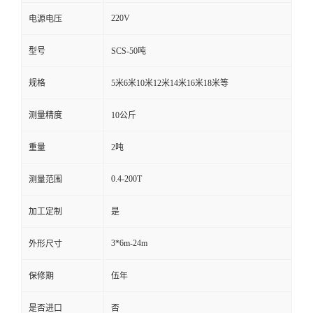
220V
电源电压
型号
SCS-50吨
规格
5米6米10米12米14米16米18米等
测量精度
10公斤
重量
2吨
0.4-200T
测量范围
加工定制
是
3*6m-24m
外形尺寸
保修期
伍年
是否进口
否