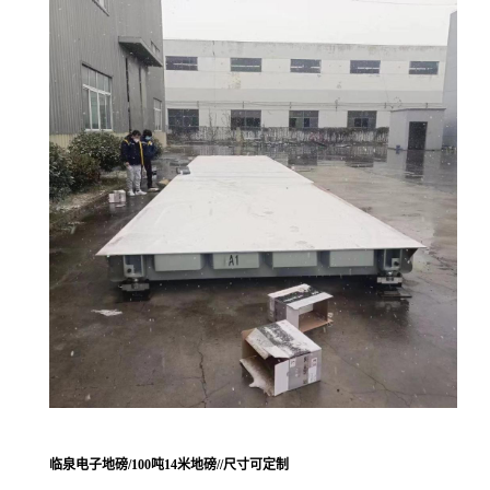
临泉电子地磅/100吨14米地磅//尺寸可定制