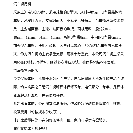
汽车衡用料
:
采用上海宝钢的钢材，采用规格的U型钢，从科学角度，U型梁结构汽
车衡，承受压力大，支撑时间久，不易变形等特点。汽车衡总体技术参
数：主要是面板、主梁、端面板的焊接，面板用料一般分为8mm
10mm，12mm，14mm，16mm，两侧U型梁6mm，中间的U型梁8mm 。
加强型汽车衡，使用寿命长，客户可以放心！3米宽的汽车衡有六道主
梁，作为汽车衡的主要承重支撑，用料十分重要，本公司汽车衡主梁采
用6MM钢材进行折弯。经过多次重压测试，确保整体结构不变形。
汽车衡售后服务
:
免费保修年限：凡属于本公司之产品，产品质量原因所发生的产品之故
障，均自购买之日起汽车衡秤秤体保修五年，电气部分一年半，凡秤体
变形超过标准均可免费更换秤体。
凡超出五年的，公司照常给与服务，依故障状况酌情收取零件、维修、
校准费用（均按成本价收取）。
非厂家质量问题不在保修条件内，但厂家均可提供有偿服务。
我们将竭诚为您服务！