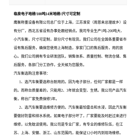
临泉电子地磅/100吨14米地磅//尺寸可定制
鹰衡称重设备有限公司
总
厂
位于上海，江苏淮安
（周恩来总理故乡）
设
有分厂，
西北五省设有办事处跟经销点。我司专业
生产
1
吨
-200
吨大、
小汽车衡，尺寸可定制，部分尺寸有现货。我们公司在全国各重要省市
设有售后服务，确保您使用上海制造，享家门口的售后服务
，
用的放
心。我们公司拥有专业研发团队，销售体系、质量控制、物流仓储、售
后服务，各部门分工协作，全天候为您服务。
汽车衡选购注意事项：
1、选汽车衡要选称台耐用的。因为电子部分，任何厂家都是一样
的。而称台质量差的，只能用2、3年就会变型、生锈。我公司产品汽车
衡，称台厂家免费保修5年。
2、选汽车衡要选维修方便的。汽车衡最怕雷击和水浸，因此汽车衡
要做好防雷和排水系统。如果电子部分坏了，厂家要能及时赶过来进行
维修，以免耽误使用。我公司是专业厂家，有专业的维修队伍，在江
苏、上海、安徽、浙江、山东范围内，能保证12小时内到现场维修。