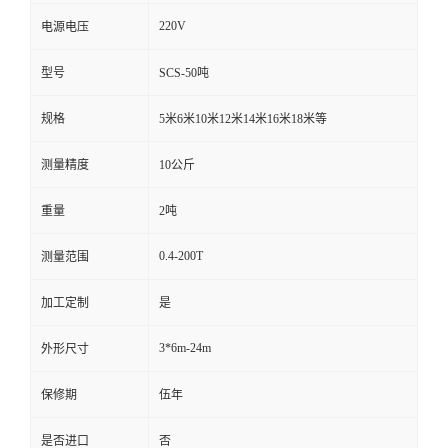
220V
电源电压
型号
SCS-50吨
规格
5米6米10米12米14米16米18米等
测量精度
10公斤
重量
2吨
0.4-200T
测量范围
加工定制
是
3*6m-24m
外形尺寸
保修期
伍年
是否进口
否