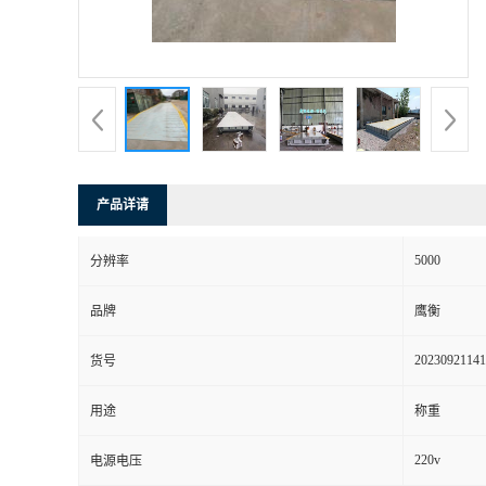
产品详请
5000
分辨率
品牌
鹰衡
20230921141
货号
用途
称重
220v
电源电压